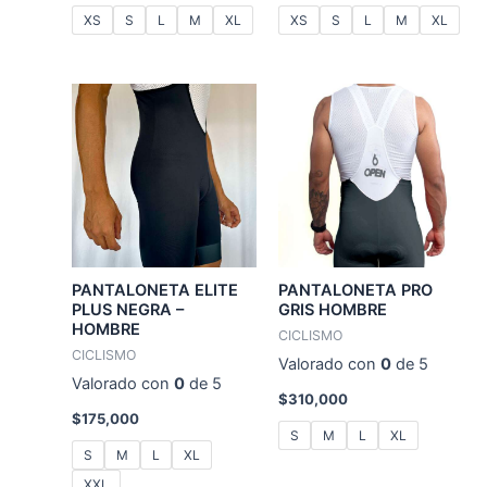
XS
S
L
M
XL
XS
S
L
M
XL
PANTALONETA ELITE
PANTALONETA PRO
PLUS NEGRA –
GRIS HOMBRE
HOMBRE
CICLISMO
CICLISMO
Valorado con
0
de 5
Valorado con
0
de 5
$
310,000
$
175,000
S
M
L
XL
S
M
L
XL
XXL