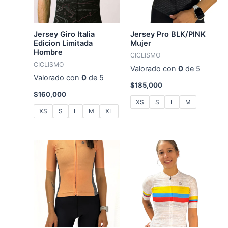
Jersey Giro Italia
Jersey Pro BLK/PINK
Edicion Limitada
Mujer
Hombre
CICLISMO
CICLISMO
Valorado con
0
de 5
Valorado con
0
de 5
$
185,000
$
160,000
XS
S
L
M
XS
S
L
M
XL