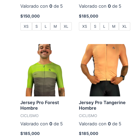
Valorado con
0
de 5
Valorado con
0
de 5
$
150,000
$
185,000
XS
S
L
M
XL
XS
S
L
M
XL
Jersey Pro Forest
Jersey Pro Tangerine
Hombre
Hombre
CICLISMO
CICLISMO
Valorado con
0
de 5
Valorado con
0
de 5
$
185,000
$
185,000