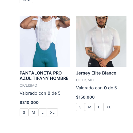
PANTALONETA PRO
Jersey Elite Blanco
AZUL TIFANY HOMBRE
CICLISMO
CICLISMO
Valorado con
0
de 5
Valorado con
0
de 5
$
150,000
$
310,000
S
M
L
XL
S
M
L
XL