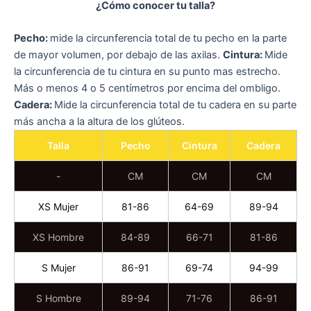
¿Cómo conocer tu talla?
Pecho:
mide la circunferencia total de tu pecho en la parte
de mayor volumen, por debajo de las axilas.
Cintura:
Mide
la circunferencia de tu cintura en su punto mas estrecho.
Más o menos 4 o 5 centímetros por encima del ombligo.
Cadera:
Mide la circunferencia total de tu cadera en su parte
más ancha a la altura de los glúteos.
Talla
Pecho
Cintura
Cadera
-
CM
CM
CM
XS Mujer
81-86
64-69
89-94
XS Hombre
84-89
66-71
81-86
S Mujer
86-91
69-74
94-99
S Hombre
89-94
71-76
86-91