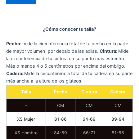
¿Cómo conocer tu talla?
Pecho:
mide la circunferencia total de tu pecho en la parte
de mayor volumen, por debajo de las axilas.
Cintura:
Mide
la circunferencia de tu cintura en su punto mas estrecho.
Más o menos 4 o 5 centímetros por encima del ombligo.
Cadera:
Mide la circunferencia total de tu cadera en su parte
más ancha a la altura de los glúteos.
Talla
Pecho
Cintura
Cadera
-
CM
CM
CM
XS Mujer
81-86
64-69
89-94
XS Hombre
84-89
66-71
81-86