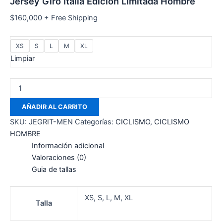
Jersey Giro Italia Edicion Limitada Hombre
$
160,000
+ Free Shipping
XS
S
L
M
XL
Limpiar
AÑADIR AL CARRITO
SKU:
JEGRIT-MEN
Categorías:
CICLISMO
,
CICLISMO
HOMBRE
Información adicional
Valoraciones (0)
Guia de tallas
XS, S, L, M, XL
Talla