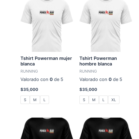
Tshirt Powerman mujer
Tshirt Powerman
blanca
hombre blanca
RUNNING
RUNNING
Valorado con
0
de 5
Valorado con
0
de 5
$
35,000
$
35,000
S
M
L
S
M
L
XL