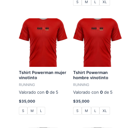
S
M
L
XL
Tshirt Powerman mujer
Tshirt Powerman
vinotinto
hombre vinotinto
RUNNING
RUNNING
Valorado con
0
de 5
Valorado con
0
de 5
$
35,000
$
35,000
S
M
L
S
M
L
XL