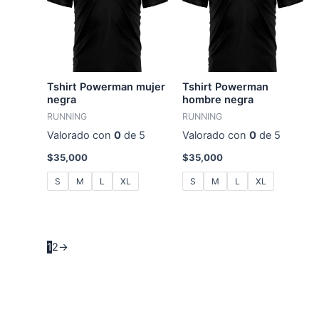
Tshirt Powerman mujer
Tshirt Powerman
negra
hombre negra
RUNNING
RUNNING
Valorado con
0
de 5
Valorado con
0
de 5
$
35,000
$
35,000
S
M
L
XL
S
M
L
XL
1
2
→