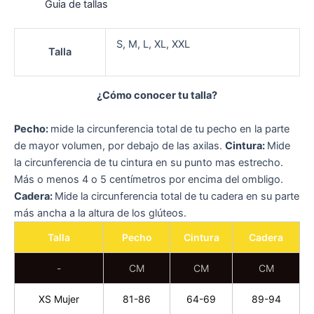
Guia de tallas
S, M, L, XL, XXL
Talla
¿Cómo conocer tu talla?
Pecho:
mide la circunferencia total de tu pecho en la parte
de mayor volumen, por debajo de las axilas.
Cintura:
Mide
la circunferencia de tu cintura en su punto mas estrecho.
Más o menos 4 o 5 centímetros por encima del ombligo.
Cadera:
Mide la circunferencia total de tu cadera en su parte
más ancha a la altura de los glúteos.
Talla
Pecho
Cintura
Cadera
-
CM
CM
CM
XS Mujer
81-86
64-69
89-94