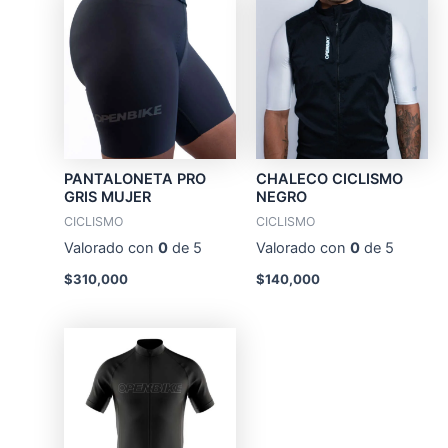
XXL Hombre
109-114
91-96
106-111
PANTALONETA PRO
CHALECO CICLISMO
GRIS MUJER
NEGRO
CICLISMO
CICLISMO
Valorado con
0
de 5
Valorado con
0
de 5
$
310,000
$
140,000