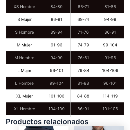
XS Hombre
84-89
66-71
81-86
S Mujer
86-91
69-74
94-99
S Hombre
89-94
71-76
86-91
M Mujer
91-96
74-79
99-104
M Hombre
94-99
76-81
91-96
L Mujer
96-101
79-84
104-109
L Hombre
99-104
81-88
96-101
XL Mujer
101-106
84-88
114-119
XL Hombre
104-109
86-91
101-106
Productos relacionados
XXL Mujer
106-111
88-94
31