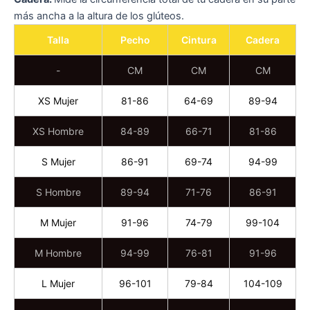
más ancha a la altura de los glúteos.
Talla
Pecho
Cintura
Cadera
-
CM
CM
CM
XS Mujer
81-86
64-69
89-94
XS Hombre
84-89
66-71
81-86
S Mujer
86-91
69-74
94-99
S Hombre
89-94
71-76
86-91
M Mujer
91-96
74-79
99-104
M Hombre
94-99
76-81
91-96
L Mujer
96-101
79-84
104-109