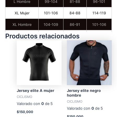
L Hombre
99-104
81-88
96-101
XL Mujer
101-106
84-88
114-119
XL Hombre
104-109
86-91
101-106
Productos relacionados
XXL Mujer
106-111
88-94
31
XXL Hombre
109-114
91-96
106-111
Jersey elite A mujer
Jersey elite negro
hombre
CICLISMO
CICLISMO
Valorado con
0
de 5
Valorado con
0
de 5
$
150,000
$
150,000