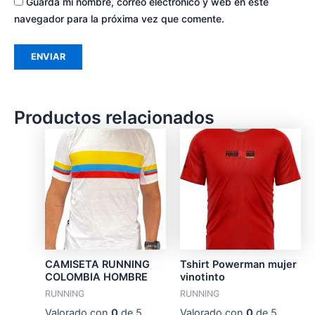
Guarda mi nombre, correo electrónico y web en este
navegador para la próxima vez que comente.
Productos relacionados
CAMISETA RUNNING
Tshirt Powerman mujer
COLOMBIA HOMBRE
vinotinto
RUNNING
RUNNING
Valorado con
0
de 5
Valorado con
0
de 5