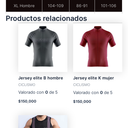
XL Hombre
104-109
86-91
101-106
Productos relacionados
XXL Mujer
106-111
88-94
31
XXL Hombre
109-114
91-96
106-111
Jersey elite B hombre
Jersey elite K mujer
CICLISMO
CICLISMO
Valorado con
0
de 5
Valorado con
0
de 5
$
150,000
$
150,000