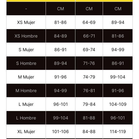
-
CM
CM
CM
XS Mujer
81-86
64-69
89-94
XS Hombre
84-89
66-71
81-86
S Mujer
86-91
69-74
94-99
S Hombre
89-94
71-76
86-91
M Mujer
91-96
74-79
99-104
M Hombre
94-99
76-81
91-96
L Mujer
96-101
79-84
104-109
L Hombre
99-104
81-88
96-101
XL Mujer
101-106
84-88
114-119