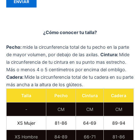
¿Cómo conocer tu talla?
Pecho:
mide la circunferencia total de tu pecho en la parte
de mayor volumen, por debajo de las axilas.
Cintura:
Mide
la circunferencia de tu cintura en su punto mas estrecho.
Más o menos 4 o 5 centímetros por encima del ombligo.
Cadera:
Mide la circunferencia total de tu cadera en su parte
más ancha a la altura de los glúteos.
Talla
Pecho
Cintura
Cadera
-
CM
CM
CM
XS Mujer
81-86
64-69
89-94
XS Hombre
84-89
66-71
81-86