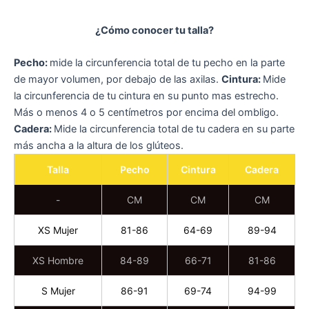
¿Cómo conocer tu talla?
Pecho:
mide la circunferencia total de tu pecho en la parte
de mayor volumen, por debajo de las axilas.
Cintura:
Mide
la circunferencia de tu cintura en su punto mas estrecho.
Más o menos 4 o 5 centímetros por encima del ombligo.
Cadera:
Mide la circunferencia total de tu cadera en su parte
más ancha a la altura de los glúteos.
Talla
Pecho
Cintura
Cadera
-
CM
CM
CM
XS Mujer
81-86
64-69
89-94
XS Hombre
84-89
66-71
81-86
S Mujer
86-91
69-74
94-99